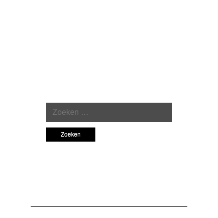
Berver
Automatisering
© All rights reserved.
Ontworpen door:
ThemeAlley.com
.
Powered by
WordPress
Zoeken naar:
Archieven
april 2016
februari 2016